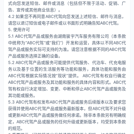
式向您发送短信、邮件或消息（包括但不限于活动、促销、广
告、宣传或其他商业信息）。
4.2 如果您不再同意ABC代驾向您发送上述短信、邮件与消息，
请您以退订短信或电子邮件或以书面形式明确告知ABC代驾。
5. 使用许可
5.1 ABC代驾产品或服务由湖南骏宇汽车服务有限公司（本条款
中统称为“ABC代驾”或“我们”）开发和运营，具体以不同ABC代
驾产品或服务实际可支持的为准。请您注意根据不同的ABC代驾
产品或服务选择正确的设备。
5.2 ABC代驾产品或服务可能提供代驾服务、代泊车、代充电服
务以及基于位置的生活服务等功能和服务，具体功能和服务由
ABC代驾根据实际情况按“现状”提供。 ABC代驾有权自行确定
ABC代驾产品或服务及其功能和服务的具体内容和形式。ABC代
驾有权自行决定增加、变更、中断和停止ABC代驾产品或服务及
其功能或服务。
5.3 ABC代驾有权发布ABC代驾产品或服务后续版本以及要求您
获得并使用ABC代驾产品或服务最新版本，但ABC代驾不对升级
或更新ABC代驾产品或服务做任何承诺。除非本条款另有明确规
定，ABC代驾产品或服务的任何升级或更新版本，均受到本条款
的规范。