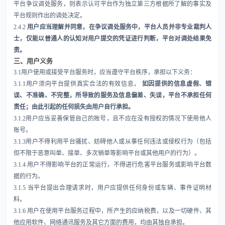
平台争议调处服务，则表示认可平台作为独立第三方根据所了解的事实及
平台规则作出的调处决定。
2.4.2
用户应当理解并同意，在争议调处服务中，平台人员并非专业裁判人
士，仅能以普通人的认知对用户提交的凭证进行判断，平台对调处结果免
责。
三、用户义务
3.1用户使用或接受平台服务时，应当遵守平台秩序，承担以下义务：
3.1.1用户须向平台提供真实合法的有效信息，
如因提供的信息虚假、错
误、不准确、不完整，所导致的服务及信息偏差、失误，平台不承担任何
责任；由此引起的任何损失由用户自行承担。
3.1.2用户应当妥善保管自己的账号，且不应在没有授权的情况下使用他人
账号。
3.1.3用户不得利用平台骚扰、妨碍他人或从事任何违法或侵权行为（包括
但不限于恶意叫单、接单、多次销单等影响平台或其他用户的行为）。
3.1.4 用户不得影响平台的正常运行，不得进行危害平台服务或影响平台数
据的行为。
3.1.5 当平台提出合理请求时，用户应提供任何身份或车辆、事件证明材
料。
3.1.6 用户在使用平台服务过程中，所产生的应纳税费，以及一切硬件、其
他应用软件、网络通讯服务及其它方面的费用，均由其独自承担。