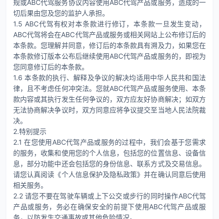
规或ABC代驾服务协议内容使用ABC代驾产品或服务，造成的一
切后果由您及您的监护人承担。
1.5 ABC代驾有权对本条款进行修订，本条款一旦发生变动，
ABC代驾将会在ABC代驾产品或服务或相关网站上公布修订后的
本条款。您理解并同意，修订后的本条款具有溯及力，如果您在
本条款修订版本公布后继续使用ABC代驾产品或服务的，即视为
您同意修订后的本条款。
1.6 本条款的执行、解释及争议的解决均适用中华人民共和国法
律，且不考虑任何冲突法。您就ABC代驾产品或服务使用、本条
款内容或其执行发生任何争议的，双方应友好协商解决；如双方
无法协商解决争议时，双方同意应将争议提交至当地人民法院裁
决。
2.特别提示
2.1 在您使用ABC代驾产品或服务的过程中，我们会基于您需求
的服务，收集和使用您的个人信息，包括您的位置信息、设备信
息，部分功能中还会包括您的身份信息、联系方式及交易信息。
请您认真阅读《个人信息保护及隐私政策》并在确认同意后使用
相关服务。
2.2 请您不要在驾驶车辆或上下公交或步行的同时操作ABC代驾
产品或服务，务必在确保安全的前提下使用ABC代驾产品或服
务，以防发生交通事故或其他危险情况。