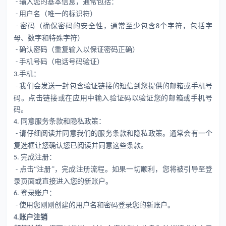
输入您的基本信息，通常包括：
-
用户名（唯一的标识符）
-
密码（确保密码的安全性，通常至少包含
个字符，包括字
-
8
母、数字和特殊字符）
确认密码（重复输入以保证密码正确）
-
手机号码（电话号码验证）
-
手机：
3.
我们会发送一封包含验证链接的短信到您提供的邮箱或手机号
-
码。点击链接或在应用中输入验证码以验证您的邮箱或手机号
码。
同意服务条款和隐私政策：
4
.
请仔细阅读并同意我们的服务条款和隐私政策。通常会有一个
-
复选框让您确认您已阅读并同意这些条款。
完成注册：
5
.
点击“注册”，完成注册流程。如果一切顺利，您将被引导至登
-
录页面或直接进入您的新账户。
登录账户：
6
.
使用您刚刚创建的用户名和密码登录您的新账户。
-
4.账户注销