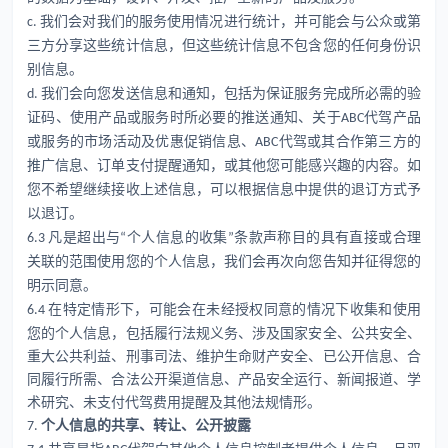
我们会对我们的服务使用情况进行统计，并可能会与公众或第
c.
三方分享这些统计信息，但这些统计信息不包含您的任何身份识
别信息。
我们会向您发送信息和通知，包括为保证服务完成所必需的验
d.
证码、使用产品或服务时所必要的推送通知、关于
代驾
产品
ABC
或服务的市场活动及优惠促销信息、
代驾
或其合作第三方的
ABC
推广信息、订单支付提醒通知，或其他您可能感兴趣的内容。如
您不希望继续接收上述信息，可以根据信息中提供的退订方式予
以退订。
凡是超出与
个人信息的收集
条款声称目的具有直接或合理
6.3
“
”
关联的范围使用您的个人信息，我们会再次向您告知并征得您的
明示同意。
在特定情形下，可能会在未经授权同意的情况下收集和使用
6.4
您的个人信息，包括履行法规义务、涉及国家安全、公共安全、
重大公共利益、刑事司法、维护生命财产安全、已公开信息、合
同履行所需、合法公开渠道信息、产品安全运行、新闻报道、学
术研究、未支付代驾费用提醒及其他法规情形。
个人信息的共享、转让、公开披露
7.