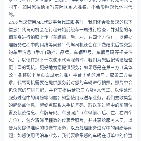
叫车。如果您拒绝填写实际联系人姓名，不会影响您代他叫代
驾。
当您使用
代驾
平台代驾服务时，我们还会收集您的以下
2.3.6
ABC
信息：代驾司机会在行程开始前绕车一周进行检查，并对您的车
辆车身进行拍照上传（车辆前、后、左、右四个方位），以便处
理服务过程中的纠纷等问题；代驾司机还会在计费结束后提交您
的车型信息（手
自动挡、品牌、车辆型号、车牌号码等相关信
/
息），以便在您下一次使用代驾服务时，我们为您匹配驾驶经验
更丰富的司机，更好地为您提供服务；如果您是在第三方（具体
公司名称以下单页面显示为准）平台下单的用户，应第三方要
求，代驾司机需要在提供服务前对您的车辆进行拍照，照片中会
包含您的车牌号码，并将其提供给第三方及
代驾
，以便处理
ABC
服务过程中的纠纷等问题；如您使用取送车业务，我们要收集您
的起终点信息、起终点联系人手机号码、取送车过程中的车辆位
置及轨迹信息、车牌号码、车身照片（车辆前、后、左、右四个
方位）、包含清晰里程数的仪表盘照片，并共享给服务人员，以
便为您提供准确的取送车服务，以及处理服务过程中的纠纷等问
题；如您使用代泊车业务，我们要收集您的车辆在订单中的位置