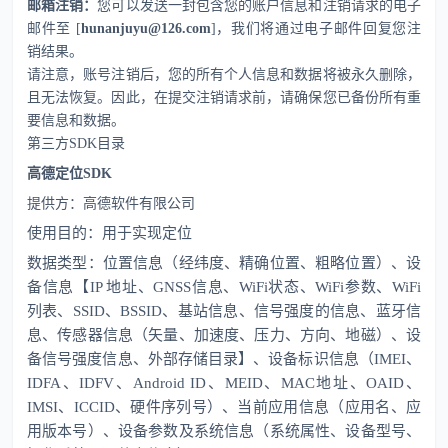
邮箱注销：
您可以发送一封包含您的账户信息和注销请求的电子
邮件至 [
hunanjuyu@126.com
]，我们将通过电子邮件回复您注
销结果。
请注意，账号注销后，您的所有个人信息和数据将被永久删除，
且无法恢复。因此，在提交注销请求前，请确保您已备份所有重
要信息和数据。
第三方SDK目录
高德定位SDK
提供方：高德软件有限公司
使用目的：
用于实现定位
数据类型：
位置信息（经纬度、精确位置、粗略位置）、设
备信息【IP 地址、GNSS信息、WiFi状态、WiFi参数、WiFi
列表、SSID、BSSID、基站信息、信号强度的信息、蓝牙信
息、传感器信息（矢量、加速度、压力、方向、地磁）、设
备信号强度信息、外部存储目录】、设备标识信息（IMEI、
IDFA、IDFV、Android ID、MEID、MAC地址、OAID、
IMSI、ICCID、硬件序列号）、当前应用信息（应用名、应
用版本号）、设备参数及系统信息（系统属性、设备型号、