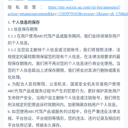
隐私政策：
https://mp.weixin.qq.com/cgi-bin/announce?
action=getannouncement&key=1503979103&version=1&lang=zh_CN&pl
个人信息的保存
5.
信息保存期限
5.1
在用户使用
代驾
产品或服务期间，我们会持续保存用户
5.1.1
ABC
的个人信息。
当您自主删除个人信息或注销账号，我们将按照法律、法
5.1.2
规规定的最短期限保留您的现有个人信息，在法律法规要求的最
短保存期限内，我们将不再对您的个人信息进行商业化使用。当
您的个人信息超出上述保存期限，我们将会对其进行删除或匿名
化处理。
为配合人民检察院、公安机关、国家安全机关侦查用户使用
a.
代驾
产品或服务过程中产生的犯罪行为，更好保护其他用户
ABC
生命财产安全，当用户自主删除个人信息或注销账号，我们将在
刑法规定的犯罪追诉时效期间内，加密隔离存档用户个人信息。
如您使用
代驾
产品或服务的过程中，存在严重违反法律法
b.
ABC
规、平台协议、平台规则等情形，您的违法、违约记录及相应的
平台信用记录，将被永久保存。