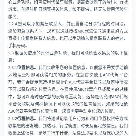
心业务功能。如需使用代验车服务，则需要提供车牌号码、行驶
城市、车辆注册日期等相关信息，如不提供，将无法使用代验车
服务。
您可以添加紧急联系人，并设置自动分享行程的时间段。
2.2.4
添加紧急联系人时，您可以通过授权
代驾
读取通讯录的方式
ABC
直接上传紧急联系人信息，也可以手动输入紧急联系人的姓名、
手机号码。
根据您使用的具体业务功能，我们可能还会收集您的以下信
2.3
息：
位置信息。
我们会收集您的位置信息，以便您不需要手动输
2.3.1
入地理坐标即可获得相关的服务。在您首次使用
代驾
平台
ABC
前，我们会提示您选择是否允许
代驾
平台获取以及何种情况
ABC
下可以获取您的位置信息。在您使用
代驾
产品或服务的过程
ABC
中，您可以随时通过您的设备设置功能，选择是否允许
代驾
ABC
平台获取以及何种情况下可以获取您的位置信息。
如果您拒绝
代驾
平台获取位置信息，您将需要手动定位您的位置。
ABC
行程信息。
我们将通过记录用户行为和调用位置权限等方式
2.3.2
收集您的出发地、到达地、行踪轨迹、时长及里程数信息。我们
收集上述信息，是基于行车计费、法律法规要求以及保护您的人