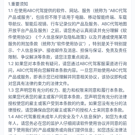
1.重要须知
1.1 在使用ABC代驾提供的软件、网站、服务（统称为 “ABC代驾
产品或服务”，包括但不限于适用于电脑、移动智能终端、车载
导航仪、智能后视镜、行车记录仪的产品及服务、ABC代驾地图
开放平台产品及服务）之前，请您务必认真阅读并充分理解《软
件使用协议》《个人信息保护及隐私政策》以及开通或使用某项
服务的附加条款（统称为“软件使用协议”），特别是关于特别提
示、个人信息保护、接收邮件及消息、担保与保证、免责及责任
限制、争议解决等条款，请您注意重点阅读。
1.2 如果您对本条款有疑问，请您通过ABC代驾客服渠道进行询
问，ABC代驾将向您解释本条款内容。一旦您开始使用ABC代驾
产品或服务，即表示您已经理解并同意相关协议，该协议即构成
对您具有法律约束力的法律文件。
1.3 您声明您有充分的权力、能力和权限来同意和履行本条款。
如果您代表您的雇主或客户同意本条款，您声明您有充分的法律
授权使您的雇主或客户受到本条款的约束。如果您没有充分的法
律授权，请您确保由您的雇主或客户的授权人士来同意本条款。
1.4 ABC代驾重视未成年人的安全及个人信息保护，如您为未成
年人，请您务必在您的监护人仔细阅读软件使用协议并同意的前
提下使用我们的产品或服务或向我们提供信息；如您违反法律法