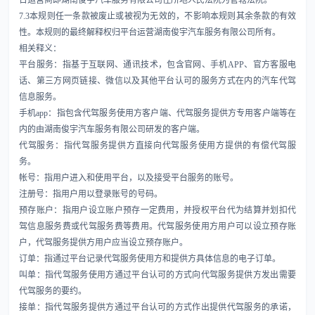
台运营商即湖南俊宇汽车服务有限公司住所地人民法院为管辖法院。
7.3本规则任一条款被废止或被视为无效的，不影响本规则其余条款的有效
性。本规则的最终解释权归平台运营湖南俊宇汽车服务有限公司所有。
相关释义：
平台服务：指基于互联网、通讯技术，包含官网、手机
APP、官方客服电
话、第三方网页链接、微信以及其他平台认可的服务方式在内的汽车代驾
信息服务。
手机
app：指包含代驾服务使用方客户端、代驾服务提供方专用客户端等在
内的由湖南俊宇汽车服务有限公司研发的客户端。
代驾服务：指代驾服务提供方直接向代驾服务使用方提供的有偿代驾服
务。
帐号：指用户进入和使用平台，以及接受平台服务的账号。
注册号：指用户用以登录账号的号码。
预存账户：指用户设立账户预存一定费用，并授权平台代为结算并划扣代
驾信息服务费或代驾服务费等费用。代驾服务使用方用户可以设立预存账
户，代驾服务提供方用户应当设立预存账户。
订单：指通过平台记录代驾服务使用方和提供方具体信息的电子订单。
叫单：指代驾服务使用方通过平台认可的方式向代驾服务提供方发出需要
代驾服务的要约。
接单：指代驾服务提供方通过平台认可的方式作出提供代驾服务的承诺，