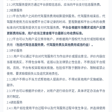
2.1.2代驾服务提供方通过平台获取信息后，应当向平台支付信息服务费。
2.2结算服务
2.2.1平台为用户之间的代驾服务费用结算提供服务。代驾服务结束后，代
驾服务使用方应当按照平台订单记录的时间、里程数据和平台公布的收费
标准向代驾服务提供方支付代驾服务费。
平台会根据市场需求或用户反馈
更新费用标准，用户应当注意查看平台最新公布收费标准。
2.2.2平台可以为用户设立预存账户，并根据用户授权代为支付或划取相关
费用
（包括代驾信息服务费，代驾服务费及其他费用或违约金）。
2.3评价服务
2.3.1 用户可以通过平台对代驾服务行为作出评价或提出意见，评价内容应
当客观真实，不得包含辱骂、诋毁以及法律禁止性信息，不得违反平台规
则。否则，平台有权采取相关措施，包括但不限于删除评价、限制或禁止
使用、要求赔偿损失以及追究其他责任。
2.3.2用户不得以不当方式帮助他人提高评价，不得对其他用户实施威胁、
敲诈。
2.3.3平台可以根据评价统计，对用户进行综合评定，具体评定办法由平台
另行制定。
2.4调处服务
2.4.1 用户如在使用平台过程中以及代驾服务过程中发生争议，并选择使用