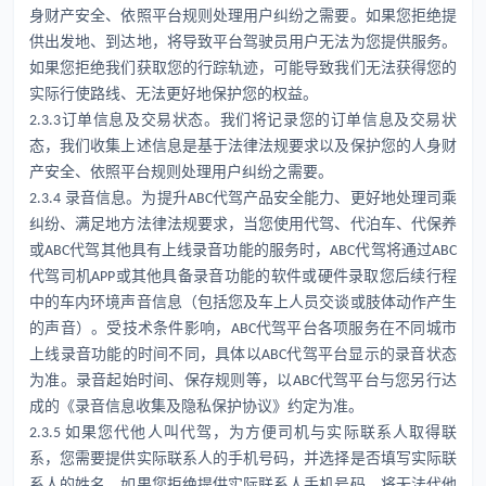
身财产安全、依照平台规则处理用户纠纷之需要。如果您拒绝提
供出发地、到达地，将导致平台驾驶员用户无法为您提供服务。
如果您拒绝我们获取您的行踪轨迹，可能导致我们无法获得您的
实际行使路线、无法更好地保护您的权益。
订单信息及交易状态。我们将记录您的订单信息及交易状
2.3.3
态，我们收集上述信息是基于法律法规要求以及保护您的人身财
产安全、依照平台规则处理用户纠纷之需要。
录音信息。为提升
代驾
产品安全能力、更好地处理司乘
2.3.4
ABC
纠纷、满足地方法律法规要求，当您使用代驾、代泊车、代保养
或
代驾
其他具有上线录音功能的服务时，
代驾
将通过
ABC
ABC
ABC
代驾
司机
或其他具备录音功能的软件或硬件录取您后续行程
A
PP
中的车内环境声音信息（包括您及车上人员交谈或肢体动作产生
的声音）。受技术条件影响，
代驾
平台各项服务在不同城市
ABC
上线录音功能的时间不同，具体以
代驾
平台显示的录音状态
ABC
为准。录音起始时间、保存规则等，以
代驾
平台与您另行达
ABC
成的《录音信息收集及隐私保护协议》约定为准。
如果您代他人叫代驾，为方便司机与实际联系人取得联
2.3.5
系，您需要提供实际联系人的手机号码，并选择是否填写实际联
系人的姓名。如果您拒绝提供实际联系人手机号码，将无法代他